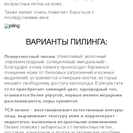
возрастные пятна на коже.
Также пилинг очень помогает бороться с
последствиями акне.
ВАРИАНТЫ ПИЛИНГА:
Поверхностный пилинг
(гликолевый ,молочный
,пировиноградный, солициловый, миндальный) -
Благодаря этому пилингу происходит бережное
очищение кожи от белковых загрязнений и кожных
выделений, устраняются отмершие клетки, которые
мешают свободному доступу кислорода. В результате
приобретает сияющий цвет, однородный тон,
кожа
становится более упругой, первые мелкие морщинки
разглаживаются, поры сужаются
.
ТСА пилинг
восстанавливает естественные контуры
-
лица, выравнивает текстуру кожи и корректирует
недостатки, вызванные возрастными изменениями
.
Пилинг поможет избавиться от пигментных пятен,
постакне, комедонов и других эстетических проблем.