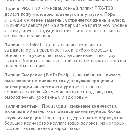
Пилинг PRX Т-33
- Инновационный пилинг PRX-T33
молодой, подтянутой и упругой
делает кожу
. Поры
менее заметны, устраняется жирный блеск
становятся
.
Пилинг воздействует на эпидермис на клеточном уровне
и стимулирует продуцирование фибробластов, синтез
коллагена и эластина.
Пилинг is clinical
- Данные пилинг уменьшает
выраженность поверхностных и глубоких морщин,
обновляет и укрепляет кожу, выравнивает текстуру,
активно борется с акне разной степени выраженности и
гиперпигментацией.
Пилинг Биорепил (BioRePeel)
питает,
- Данный пилинг
омолаживает и очищает кожу, запуская процессы
регенерации на клеточном уровне
. После его
применения кожный покров выглядит подтянутым,
омоложенным, ухоженным и здоровым.
Пилинг желтый
снижение количества
- Происходит
морщин в области глаз, уменьшаются глубина более
крупных морщин
. После процедуры в коже образуется
большее количество коллагеновых волокон, из которых
состоит естественный каркас кожи.