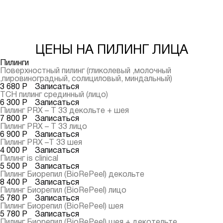
ЦЕНЫ НА ПИЛИНГ ЛИЦА
Пилинги
Поверхностный пилинг
(гликолевый ,молочный
,пировиноградный, солициловый, миндальный)
3 680 Р
Записаться
ТСН пилинг срединный
(лицо)
6 300 Р
Записаться
Пилинг PRX – T 33
декольте + шея
7 800 Р
Записаться
Пилинг PRX – T 33
лицо
6 900 Р
Записаться
Пилинг PRX –T 33
шея
4 000 Р
Записаться
Пилинг is clinical
5 500 Р
Записаться
Пилинг Биорепил
(BioRePeel) декольте
8 400 Р
Записаться
Пилинг Биорепил
(BioRePeel) лицо
5 780 Р
Записаться
Пилинг Биорепил
(BioRePeel) шея
5 780 Р
Записаться
Пилинг Биорепил
(BioRePeel) шея + декотельте